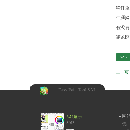
软件盗
生涯购
有没有
评论区
SAI2
Easy PaintTool SAI
网
SAI展示
SAI2
使用