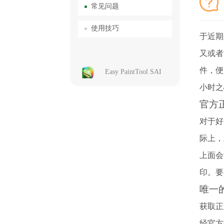
常见问题
使用技巧
于近期
又或者
件，便
Easy PaintTool SAI
小时之
官方
对于好
际上，
上面会
印。要
唯一
获取正
经官方