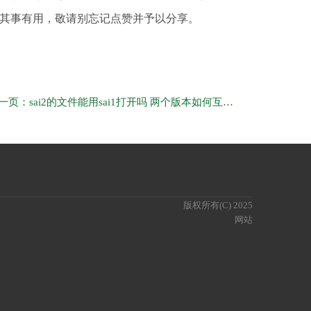
其事有用，敬请别忘记点赞并予以分享。
下一页：sai2的文件能用sai1打开吗 两个版本如何互通保存
版权所有(C) 2025
网站