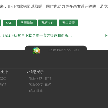
来，咱们借此抱团以取暖，同时也助力更多画友避开陷阱！若觉
SAI2
故障排除
配置文件
窗口管理
上一页：SAI2正版哪里下载？唯一官方渠道和盗版识别方法
Easy PaintTool SAI
站支持
信息展示
教程
客服QQ(1): 邮箱
功能
客服QQ(2): 邮箱
邮箱:邮箱