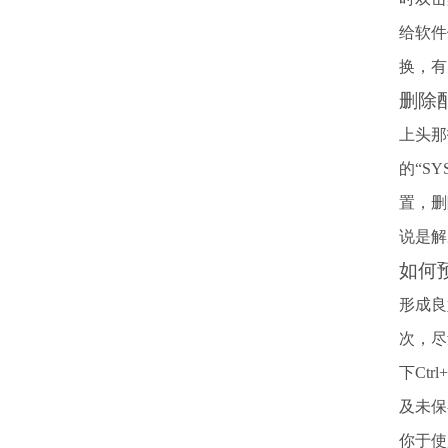
给软件
换，有
删除
上头那
的“SY
置，删
说是解
如何
形成良
次，尽
下Ct
及未保
你于使