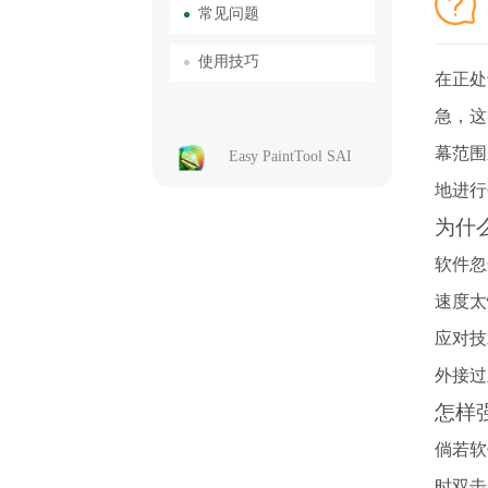
常见问题
使用技巧
在正处
急，这
幕范围
Easy PaintTool SAI
地进行
为什么
软件忽
速度太
应对技
外接过
怎样
倘若软
时双击