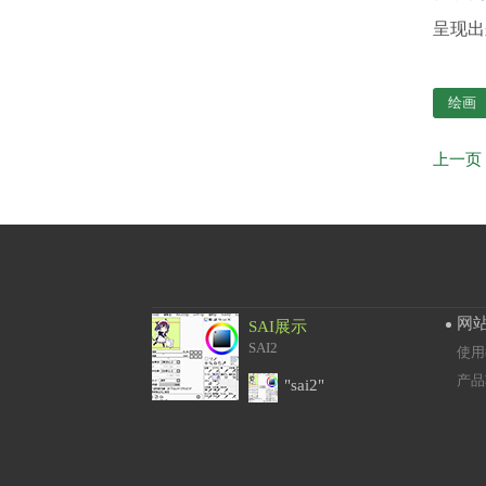
呈现出
绘画
网
SAI展示
SAI2
使用
产品
"sai2"