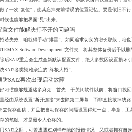
做了一次“复位”，使其忘掉先前错误的位置记忆。要是依旧不行
时候也能够把界面“晃”出来。
配置文件能解决打不开的问题吗
招若失效，咱就得手动“排雷”。如同追求切实的增长那般，咱也
STEMAX Software Development”文件夹，将其整体
除后SAI2重启会生成全新默认配置文件，绝大多数因设置损坏引
决SAI2各类疑难杂症的“终极大招”。
预防SAI2再次出现启动故障
好习惯能够规避诸多麻烦，首先，于关闭软件以前，将窗口拽回
量经由系统设置“断开连接”来去除第二屏幕，而非直接拔掉线
rl+S去保存画稿，并且把自动保存的间隔设置得短一点，毕竟，
存的笔触，才是最令人心疼的。
用SAI2之际，可曾遭遇过别样奇葩的报错情况，又或者拥有自