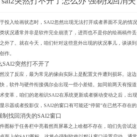
sai2突然打不开了怎么办 强制找回消
于投入绘画状态时，SAI2忽然出现无法打开或者界面不见的情
类状况通常并非是软件完全崩溃了，进而也不是你的绘画稿件丢
之外了。就在今天，咱们针对这些意外出现的状况事儿，谈谈到底
创作。
SAI2突然打不开了
然没了反应，最为常见的缘由实际上是配置文件遭到损坏。这边
快，软件与硬件衔接偶尔会出现一些小差错。如同前两天有报道提及
术变革，咱们的老相识SAI2在系统更新或者驱动变动之后，出
显示器或者投影仪，SAI2的窗口有可能还“停留”在已然不存在
强制找回消失的SAI2窗口
件图标于任务栏中亮着然而屏幕之上啥都不存在，咱们先尝试这一办
桌面上的SAI2图标。这将会强制软件以默认窗口设置启动，通