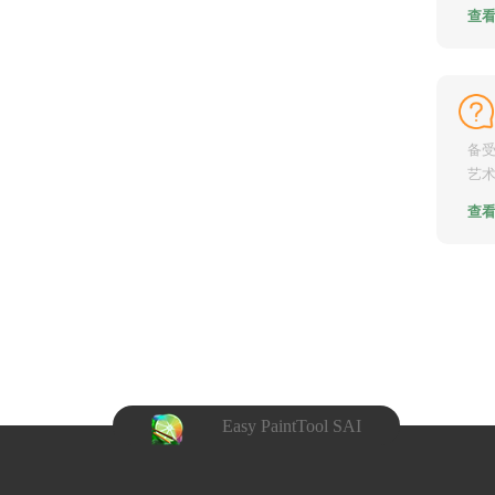
欢。然
查
备受
艺术
初学
查
Easy PaintTool SAI