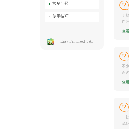
常见问题
于数
使用技巧
件
强大
查
Easy PaintTool SAI
不少
遇过
叨着s
查
一款
流畅