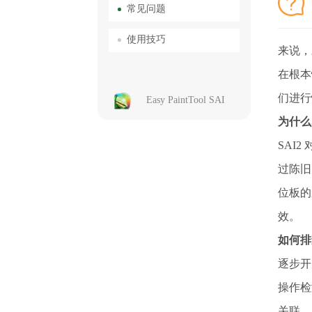
常见问题
使用技巧
来说，
在根本
们进行
Easy PaintTool SAI
为什么
SAI
过陈旧
位板的
效。
如何排
逐步开
操作检
关联，