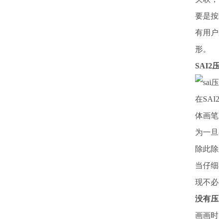
要是按
有用户
形。
SAI
在SA
体画笔
为一旦
除此除
当仔细
现不必
没有压
画画时