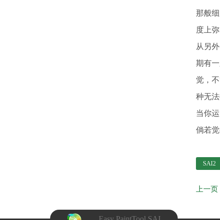
那般细
度上弥
从另外
期有一
觉，不
种无法
当你运
倘若觉
SAI2
上一页
Easy PaintTool SAI