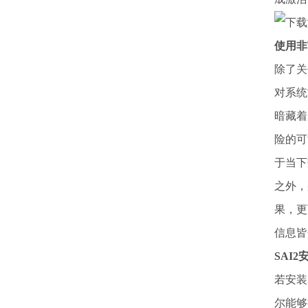
使用非
除了关
对系统
暗藏着
险的可
于当下
之外，
果，更
信息皆
SAI
若安装
尔能够