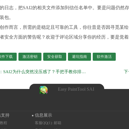
的日志，把SAI2的相关文件添加到信任名单中。要是问题仍然
装包。
创作而言，所需的是稳定且可靠的工具，你往昔是否因寻觅某绘
者安全方面的警告呢？欢迎于评论区域分享你的经历，要是觉着
2软件下载
激活密钥
安全获取
避坑指南
软件激活
上一页：SAI2为什么突然没压感了？手把手教你排查和恢复
Easy PaintTool SAI
站支持
信息展示
教程
客服QQ(1): 邮箱