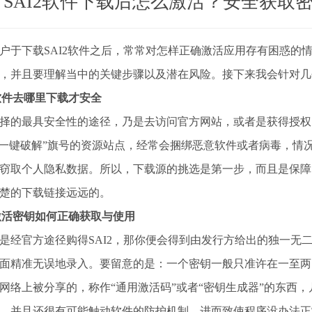
SAI2软件下载后怎么激活？安全获取
户于下载SAI2软件之后，常常对怎样正确激活应用存有困惑的
，并且要理解当中的关键步骤以及潜在风险。接下来我会针对几
2软件去哪里下载才安全
择的最具安全性的途径，乃是去访问官方网站，或者是获得授权
“一键破解”旗号的资源站点，经常会捆绑恶意软件或者病毒，情
窃取个人隐私数据。所以，下载源的挑选是第一步，而且是保障
楚的下载链接远远的。
2激活密钥如何正确获取与使用
是经官方途径购得SAI2，那你便会得到由发行方给出的独一无
面精准无误地录入。要留意的是：一个密钥一般只准许在一至两
网络上被分享的，称作“通用激活码”或者“密钥生成器”的东西
，并且还很有可能触动软件的防护机制，进而致使程序没办法正