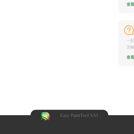
叨着s
查
一款
流畅
欢。然
查
Easy PaintTool SAI