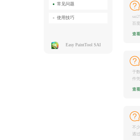
常见问题
sa
使用技巧
百度
轻松
查
Easy PaintTool SAI
于数
件
强大
查
不少
遇过