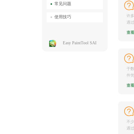
常见问题
许多
使用技巧
遇过
颇为
查
Easy PaintTool SAI
于数
件
强大
查
不少
遇过