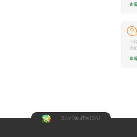
叨着s
查
一款
流畅
欢。然
查
Easy PaintTool SAI