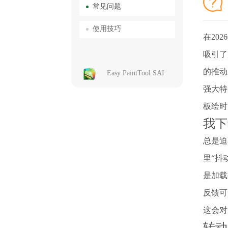
常见问题
使用技巧
在20
吸引了
的推动
Easy PaintTool SAI
强大特
板绘时
我下
总是迫
里“抖
是加载
反馈可
这会对
转动