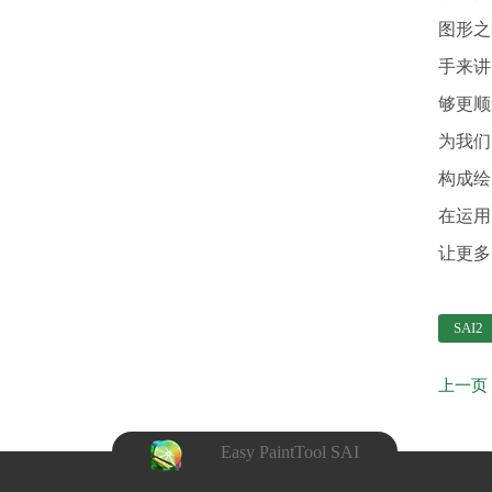
图形之
手来讲
够更顺
为我们
构成绘
在运用
让更多
SAI2
上一页
Easy PaintTool SAI