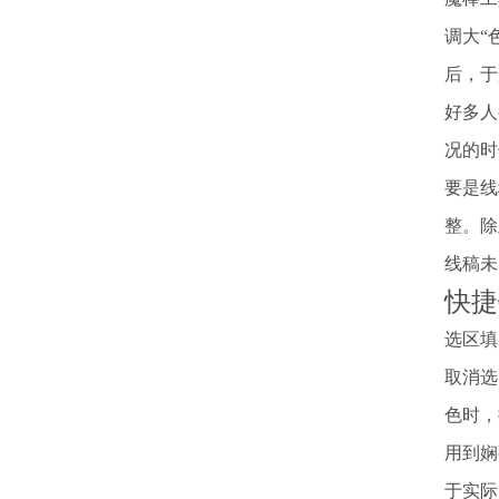
调大“
后，于
好多人
况的时
要是线
整。除
线稿未
快捷
选区填
取消选
色时，
用到娴
于实际