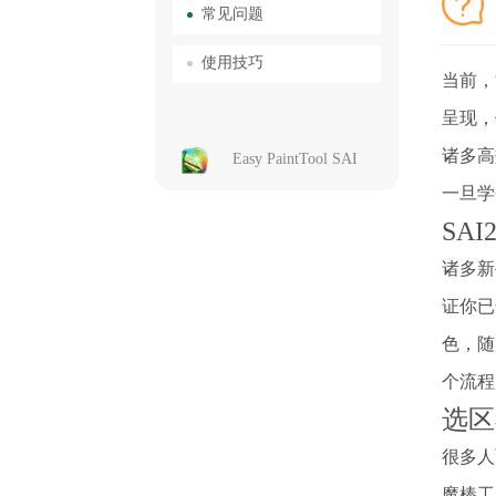
常见问题
使用技巧
当前，
呈现，
诸多高
Easy PaintTool SAI
一旦学
SA
诸多新
证你已
色，随
个流程
选区
很多人
魔棒工