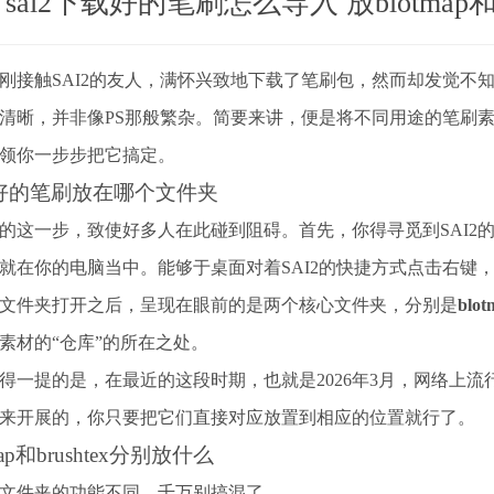
sai2下载好的笔刷怎么导入 放blotmap和b
刚接触SAI2的友人，满怀兴致地下载了笔刷包，然而却发觉不知
清晰，并非像PS那般繁杂。简要来讲，便是将不同用途的笔刷
领你一步步把它搞定。
好的笔刷放在哪个文件夹
的这一步，致使好多人在此碰到阻碍。首先，你得寻觅到SAI2
就在你的电脑当中。能够于桌面对着SAI2的快捷方式点击右键
文件夹打开之后，呈现在眼前的是两个核心文件夹，分别是
blot
素材的“仓库”的所在之处。
得一提的是，在最近的这段时期，也就是2026年3月，网络上
来开展的，你只要把它们直接对应放置到相应的位置就行了。
map和brushtex分别放什么
文件夹的功能不同，千万别搞混了。