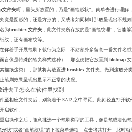
map文件夹
呵，里头所放置的，乃是“画笔形状”。简单去进行理解
究竟是圆形的，还是方形的，又或者如同树叶那般呈现出不规则
名为
brushtex 文件夹
，此文件夹所存放的是“画笔纹理”，它能
纸纹，还有画布纹等。
在你着手开展笔刷下载行为之际，不妨额外多留意一番文件名或
而言像是特殊的笔尖样式这种），那么便把它放置到
blotmap
文
素描纸这类），那就将其放置进
brushtex
文件夹。做到这般分
止笔刷效果呈现出显示不正常的状况。
放进去了怎么在软件里找到
件至相应文件夹后，别急着于 SAI2 之中寻觅。此刻径直打开软件
开启软件。
重启操作之后，随意挑选一个笔刷类型的工具，像是笔或者铅笔
笔形状”或者“画笔纹理”的下拉菜单选项，点击将其打开，此时