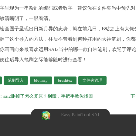
字呈现为一串杂乱的编码或者数字，建议你在文件夹当中预先对
够清晰明了，一眼看清。
绘画圈子呈现出日新月异的态势，就在前几日，B站之上有大佬分
握了这个导入的方法，往后不管看到何种好用的大神笔刷，你都
你画画向来最喜欢运用SAI2当中的哪一款自带笔刷，欢迎于评
便往后导入笔刷之际能够随时进行查看！
笔刷导入
blotmap
brushtex
文件夹管理
：sai2删掉了怎么复原？别慌，手把手教你找回
Easy PaintTool SAI