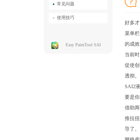
常见问题
使用技巧
好多才
菜单栏
的成效
Easy PaintTool SAI
当前时
促使创
透彻。
SAI
要是你
借助两
推拉扭
导了。
网格变