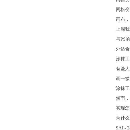
网格变
画布，
上周我
与PS
外适合
涂抹工
有些人
画一缕
涂抹工
然而，
实现怎
为什么
SAI