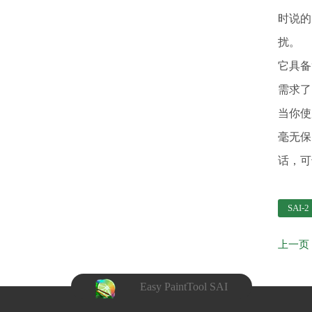
时说的
扰。
它具备
需求了
当你使
毫无保
话，可
SAI-2
Easy PaintTool SAI