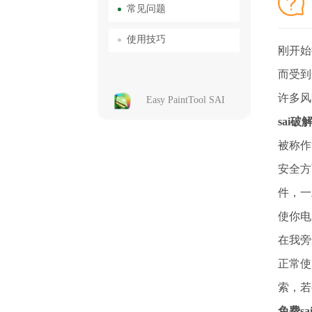
常见问题
使用技巧
刚开始
而受到
许多风
Easy PaintTool SAI
sai
被称作
安全方
件，一
使你电
在我旁
正常使
索，若
免费s