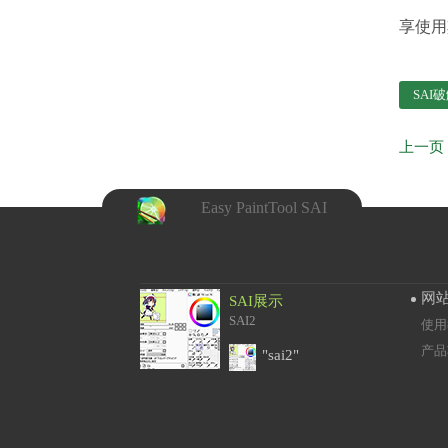
享使用
SAI
Easy PaintTool SAI
网
SAI展示
SAI2
使用
产品
"sai2"