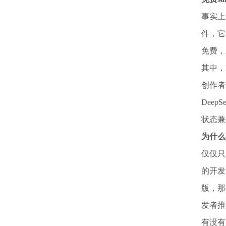
事实上
件，它
免费，
其中，
创作者
Dee
状态兼
为什么
仅仅只
的开发
版，那
发者推
有没有