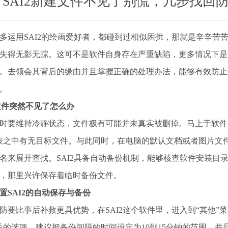
SAI2新建文件不见了别慌，几步找回
多运用SAI2的绘画爱好者，都碰到过相似困扰，那就是辛辛苦
失得无影无踪。这可不是软件自身存在严重缺陷，更多情况下是
。去领会其背后的缘由并且掌握正确的处理办法，能够有效防止
。
2文件突然不见了怎么办
时要维持冷静状态，文件极有可能并未真实被删掉。马上于软件内
表之中有无目标文件。与此同时，在电脑的默认文档或者图片文件夹区
名来展开查找。SAI2具备自动备份机制，能够核查软件安装目录或
，那里兴许保存着临时备份文件。
置SAI2的自动保存与备份
防要比事后补救更具优势，在SAI2这个软件里，进入到“其他”
关的选项，建议把备份间隔的时间设定为10到15分钟的范围，