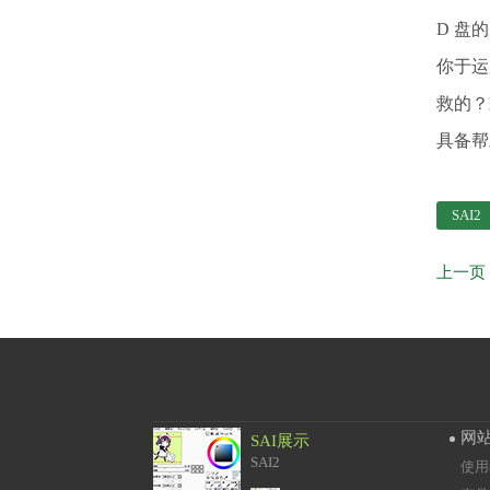
D 盘
你于运
救的？
具备帮
SAI2
网
SAI展示
SAI2
使用