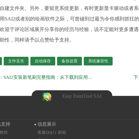
的自建文件夹。另外，要留意系统更新，有时更新显卡驱动或者
用SAI2或者别的绘画软件之际，可曾碰到过最为令你感到抓狂
欢迎于评论区域展开分享你的经历与经验，说不定能对更多遭遇
助性，同样请予以点赞给予支持。
文件丢失
自动保存
备份设置
系统兼容性
上一页：SAI2安装新笔刷完整指南：从下载到应用，手把手教你扩展绘画工具
Easy PaintTool SAI
站支持
信息展示
教程
客服QQ(1): 邮箱