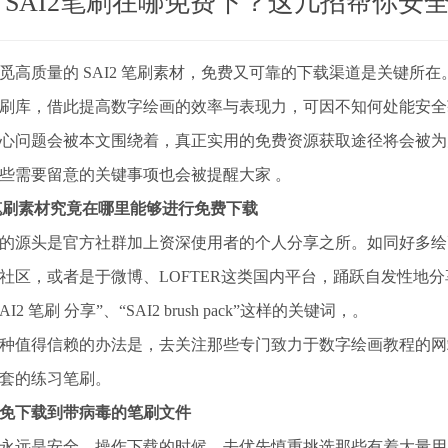
SAI2笔刷在哪免费下？这几招帮你安
觅高质量的 SAI2 笔刷素材，免费又可靠的下载渠道是关键所
刷库，借此提高数字绘画的效率与表现力，可因不知何处能安全
心问题会被本文围绕着，真正实用的免费资源获取途径将会被为
些需要留意的关键事项也会被提醒大家 。
2笔刷素材究竟在哪里能够进行免费下载
的源头是官方社群加上资深使用者的个人分享之所。如同好多绘画软件的爱
社区，或者是于微博、LOFTER这类国内平台，踊跃自发性地
AI2 笔刷 分享”、“SAI2 brush pack”这样的关键词，。
种值得信赖的办法是，去关注那些专门致力于数字绘画教程的网
套的练习笔刷。
免下载到带病毒的笔刷文件
永远是安全。操作下载的时候，去优先慎重挑选那些有着大量用