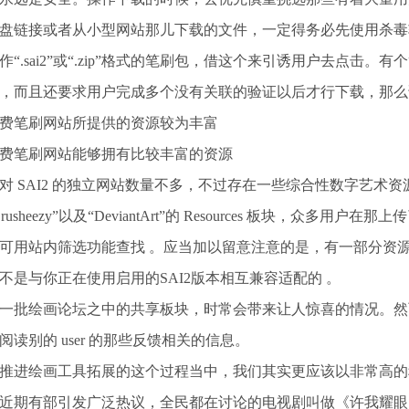
盘链接或者从小型网站那儿下载的文件，一定得务必先使用杀毒
作“.sai2”或“.zip”格式的笔刷包，借这个来引诱用户去点
，而且还要求用户完成多个没有关联的验证以后才行下载，那么
费笔刷网站所提供的资源较为丰富
费笔刷网站能够拥有比较丰富的资源
对 SAI2 的独立网站数量不多，不过存在一些综合性数字艺术
rusheezy”以及“DeviantArt”的 Resources 板块，众多
可用站内筛选功能查找 。应当加以留意注意的是，有一部分资
不是与你正在使用启用的SAI2版本相互兼容适配的 。
一批绘画论坛之中的共享板块，时常会带来让人惊喜的情况。然
阅读别的 user 的那些反馈相关的信息。
推进绘画工具拓展的这个过程当中，我们其实更应该以非常高的
近期有部引发广泛热议，全民都在讨论的电视剧叫做《许我耀眼