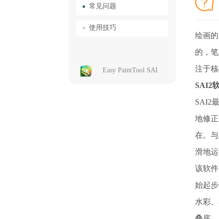
常见问题
使用技巧
绘画的
的，笔
注于核
Easy PaintTool SAI
SAI
SAI
地修正
在。与
滑地运
该软件
始起步
水彩、
叠底、