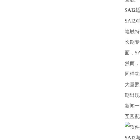
SAI
SAI
笔触特
长期专
面，S
然而，
同样功
大量照
期出现
新闻一
互匹配
SAI