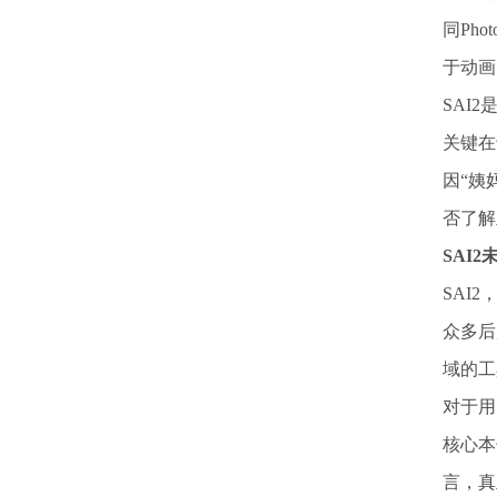
同Pho
于动画
SAI
关键在
因“姨
否了解
SAI
SAI
众多后
域的工
对于用
核心本
言，真