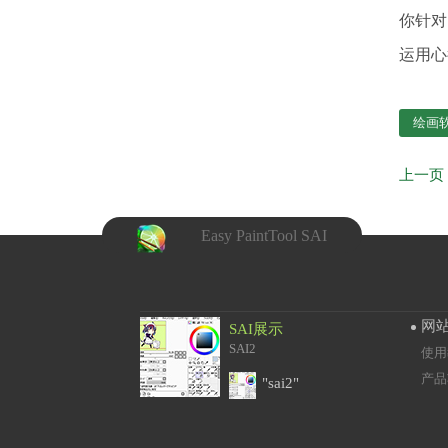
你针对
运用心
绘画
Easy PaintTool SAI
网
SAI展示
SAI2
使用
产品
"sai2"