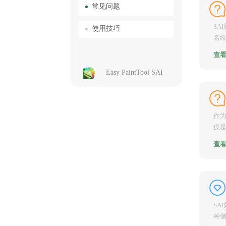
常见问题
SA
使用技巧
名
计算
查
Easy PaintTool SAI
作为
仅
一款
查
SA
种