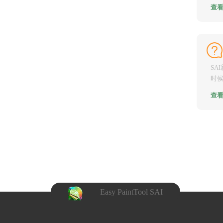
面体
查
SA
时
如：
查
Easy PaintTool SAI