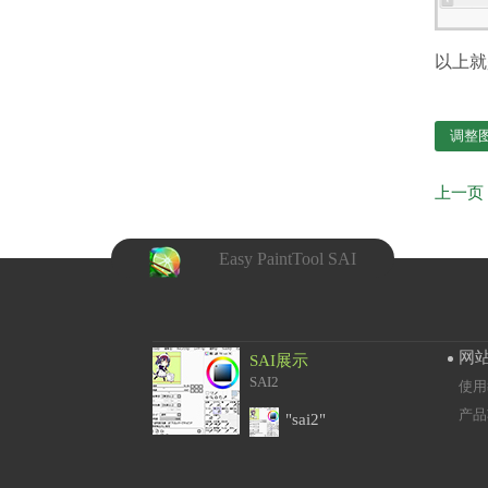
以上就
调整图
Easy PaintTool SAI
网
SAI展示
SAI2
使用
产品
"sai2"