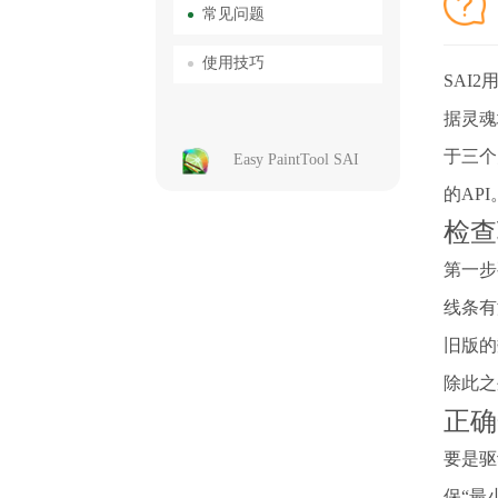
常见问题
使用技巧
SAI
据灵魂
于三个
Easy PaintTool SAI
的AP
检查
第一步
线条有
旧版的
除此之
正确
要是驱
保“最