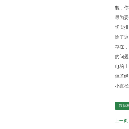
貌，你
最为妥
切实排
除了这
存在，
的问题
电脑上
倘若经
小直径
数位
上一页