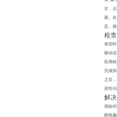
次，点
面。在
定，接
检查
有些时
驱动没
应用程
完成添
之后，
容性问
解决
假如你
瞧电脑