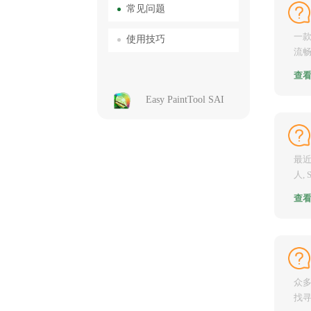
常见问题
一款
使用技巧
流畅
欢。然
查
Easy PaintTool SAI
最近
人,
力作,
查
众
找寻