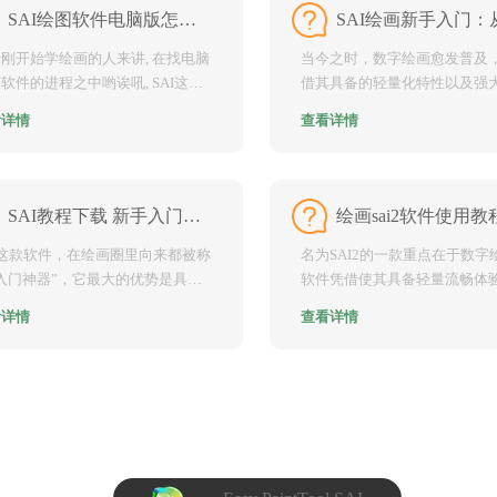
SAI绘图软件电脑版怎么安装 新手入门教程
刚开始学绘画的人来讲, 在找电脑
当今之时，数字绘画愈发普及，
软件的进程之中哟诶吼, SAI这个
借其具备的轻量化特性以及强
肯定是不能被...
绘修正功能，依旧是众多...
看详情
查看详情
SAI教程下载 新手入门完整安装与练习指南
I这款软件，在绘画圈里向来都被称
名为SAI2的一款重点在于数字
入门神器”，它最大的优势是具备
软件凭借使其具备轻量流畅体
的特性，运行的时...
以及专业线条处理能力成...
看详情
查看详情