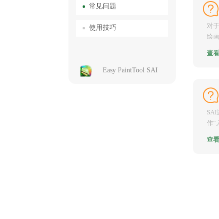
常见问题
对于
使用技巧
绘画
名称
查
Easy PaintTool SAI
SA
作“
轻量
查