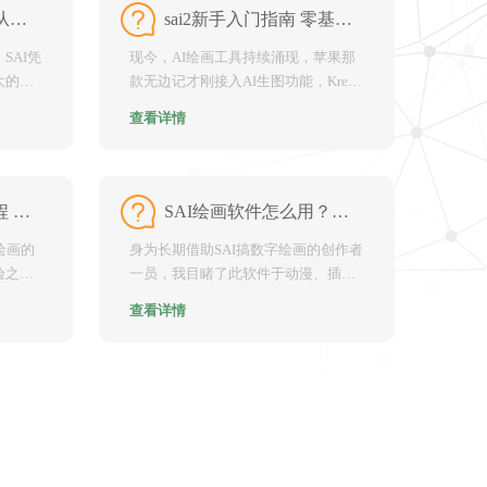
SAI绘画新手入门：从零开始掌握软件核心操作
sai2新手入门指南 零基础学画画就选它
SAI凭
现今，AI绘画工具持续涌现，苹果那
大的手
款无边记才刚接入AI生图功能，Krea
这类工具也在持续更...
查看详情
绘画sai2软件使用教程 新手入门勾线技巧指南
SAI绘画软件怎么用？新手入门教程与动漫绘图技巧
绘画的
身为长期借助SAI搞数字绘画的创作者
验之处
一员，我目睹了此软件于动漫、插画
范畴的独特位置。它凭自...
查看详情