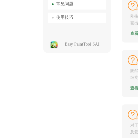
常见问题
刚接
使用技巧
画
态,
查
Easy PaintTool SAI
陡
细
子，
查
对
及爱