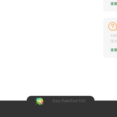
讲的S
查
SA
压
辑当
查
Easy PaintTool SAI