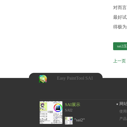
对而言
最好试
得极为
sai2
上一页
Easy PaintTool SAI
网
SAI展示
SAI2
使用
产品
"sai2"