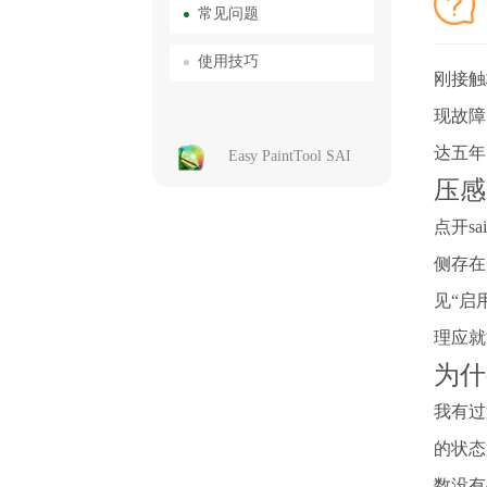
常见问题
使用技巧
刚接触
现故障
达五年
Easy PaintTool SAI
压感
点开s
侧存在
见“启
理应就
为什
我有过
的状态
数没有