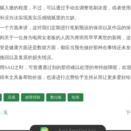
腻入微的程度，不过，可以通过手动去调整笔刷浓度，或者使用
补没办法实现真实压感细腻度的欠缺。
一个方面来讲，这对我们定期进行笔刷预设的保存以及作品的保
则关于一位身为电商女老板的人因为胃癌而早早离世的新闻，这
管是健康方面还是数据方面，都应当预先做好那种在事情还未发
挽回以及复原的损失情况。
用SAI2之时，可曾遭遇过别的那些难以处理的奇特故障呢，欢
得本文具备帮助价值，也请进行点赞给予支持从而让更多爱好绘
压感
故障排除
数位板
绘画
：无
Easy PaintTool SAI