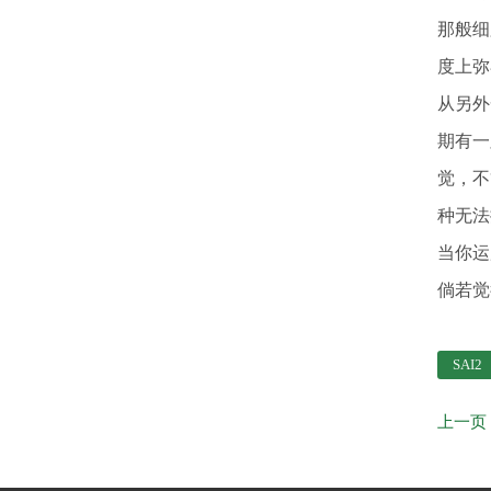
那般细
度上弥
从另外
期有一
觉，不
种无法
当你运
倘若觉
SAI2
上一页