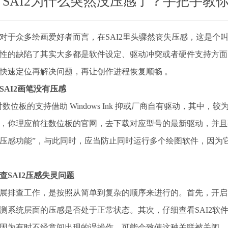
SAI2为什么突然没压感了？手把手教
对于众多绘画爱好者而言，在SAI2里头骤然丧失压感，这是个
性的缺陷了其实大多都是软件设定、驱动冲突或者硬件支持方面
快速定位再解决问题，再让创作进程恢复顺畅 。
SAI2画笔没有压感
2 对数位板的支持借助 Windows Ink 抑或厂商自有驱动，
，你理应前往数位板的官网，去下载对应型号的最新驱动，并且要保证
压感功能”，与此同时，应当防止同时运行多个绘图软件，因为
查SAI2压感失灵问题
展排查工作，是按照从简单到复杂的顺序来进行的。首先，开启Wi
测系统层面的压感是否处于正常状态。其次，仔细查看SAI2软
因为有时不经意间出现的误操作，可能会致使这种关联被关闭。