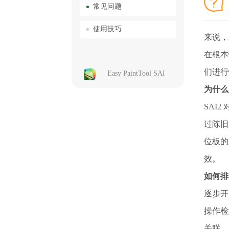
常见问题
使用技巧
来说，
在根本
们进行
Easy PaintTool SAI
为什么
SAI
过陈旧
位板的
效。
如何排
逐步开
操作检
关联，