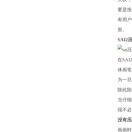
要是按
有用户
形。
SAI
在SA
体画笔
为一旦
除此除
当仔细
现不必
没有压
画画时