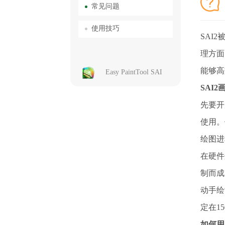
常见问题
使用技巧
SAI
理方面
能够高
Easy PaintTool SAI
SAI
先要开
使用。
绘图进
在硬件
制而成
动手绘
定在1
如何用