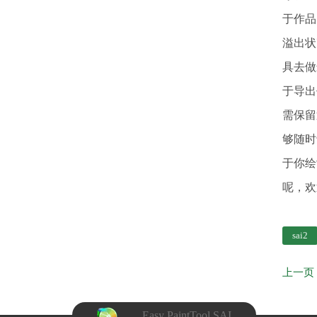
于作品
溢出状
具去做
于导出
需保留
够随时
于你绘
呢，欢
sai2
Easy PaintTool SAI