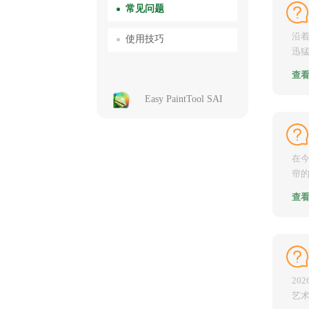
常见问题
沿
使用技巧
迅猛
插画
查
Easy PaintTool SAI
在
帘的
提到
查
20
艺