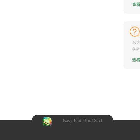
影节
查
名为
备
比的
查
Easy PaintTool SAI