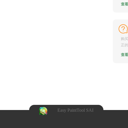
前，
查
购
正的
是（w
查
Easy PaintTool SAI