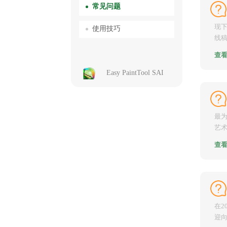
常见问题
现下
使用技巧
线
年文
查
Easy PaintTool SAI
最
艺
势，
查
在2
迎