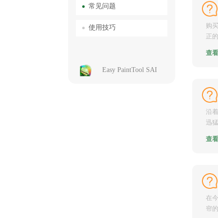
常见问题
购
使用技巧
正的
是（w
查
Easy PaintTool SAI
沿
迅猛
插画
查
在
帘的