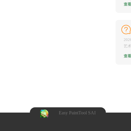
提到
查
20
艺
影节
查
Easy PaintTool SAI